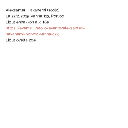
Aleksanteri Hakanemi (soolo)
La 22.11.2025 Vanha 123, Porvoo
Liput ennakkon alk. 18e 
https://events.liveto.io/events/aleksanteri-
hakanemi-porvoo-vanha-123
Liput ovelta 20e
Näytä enemmän
Jaa tämä tapahtuma
VANHA 123