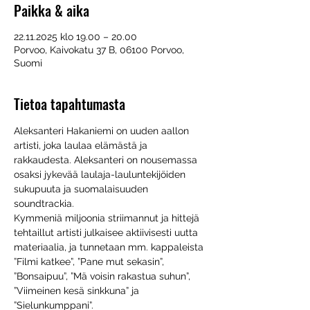
Paikka & aika
22.11.2025 klo 19.00 – 20.00
Porvoo, Kaivokatu 37 B, 06100 Porvoo,
Suomi
Tietoa tapahtumasta
Aleksanteri Hakaniemi on uuden aallon 
artisti, joka laulaa elämästä ja 
rakkaudesta. Aleksanteri on nousemassa 
osaksi jykevää laulaja-lauluntekijöiden 
sukupuuta ja suomalaisuuden 
soundtrackia.
Kymmeniä miljoonia striimannut ja hittejä 
tehtaillut artisti julkaisee aktiivisesti uutta 
materiaalia, ja tunnetaan mm. kappaleista 
”Filmi katkee”, ”Pane mut sekasin”, 
”Bonsaipuu”, ”Mä voisin rakastua suhun”, 
”Viimeinen kesä sinkkuna” ja 
”Sielunkumppani”.