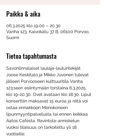
Paikka & aika
06.3.2025 klo 19.00 – 20.30
Vanha 123, Kaivokatu 37 B, 06100 Porvoo,
Suomi
Tietoa tapahtumasta
Savonlinnalaiset laulaja-lauluntekijät 
Joose Keskitalo ja Mikko Juvonen tulevat 
jälleen Porvooseen kulttuuritila Vanha 
123:seen esiintymään torstaina 6.3.2025 
klo 19-20.30. Ovet avataan klo 18.30. Liput 
konserttiin maksavat 15 euroa ja niitä voi 
ostaa ennakkoon Menokoneen 
lipunmyyntipalvelusta tai ennen keikkaa 
Aatos Cafésta. Ravintola-anniskelun 
vuoksi tilaisuus on tarkoitettu yli 18 
vuotiaille.