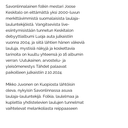
Savonlinnalainen folkin mestari Joose 
Keskitalo on eittämättä yksi 2000-luvun 
merkittävimmistä suomalaisista laulaja-
lauluntekijöistä. Vangitsevista live-
esiintymisistään tunnetun Keskitalon 
debyyttialbumi Luoja auta julkaistiin 
vuonna 2004, ja siitä lähtien hänen väkeviä 
lauluja, mystisiä näkyjä ja koskettavia 
tarinoita on kuultu yhteensä jo 16 albumin 
verran. Uutukainen, arvostelu- ja 
yleisömenestys Tähdet palaavat 
paikoilleen julkaistiin 2.10.2024.
Mikko Juvonen on Kuopiosta lähtöisin 
oleva, nykyisin Savonlinnassa asuva 
laulaja-lauluntekijä. Folkia, laulelmaa ja 
kuplettia yhdistelevien laulujen tunnelmat 
vaihtelevat melankoliasta reippaaseen 
huumoriin. Juvosen debyyttialbumi Kuovi 
julkaistiin maineikkaan helsinkiläisen levy-
yhtiö Helmi Levyjen kautta 1.11.2024 ja on 