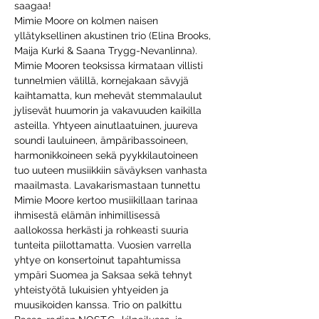
saagaa!
Mimie Moore on kolmen naisen 
yllätyksellinen akustinen trio (Elina Brooks, 
Maija Kurki & Saana Trygg-Nevanlinna). 
Mimie Mooren teoksissa kirmataan villisti 
tunnelmien välillä, kornejakaan sävyjä 
kaihtamatta, kun mehevät stemmalaulut 
jylisevät huumorin ja vakavuuden kaikilla 
asteilla. Yhtyeen ainutlaatuinen, juureva 
soundi lauluineen, ämpäribassoineen, 
harmonikkoineen sekä pyykkilautoineen 
tuo uuteen musiikkiin säväyksen vanhasta 
maailmasta. Lavakarismastaan tunnettu 
Mimie Moore kertoo musiikillaan tarinaa 
ihmisestä elämän inhimillisessä 
aallokossa herkästi ja rohkeasti suuria 
tunteita piilottamatta. Vuosien varrella 
yhtye on konsertoinut tapahtumissa 
ympäri Suomea ja Saksaa sekä tehnyt 
yhteistyötä lukuisien yhtyeiden ja 
muusikoiden kanssa. Trio on palkittu 