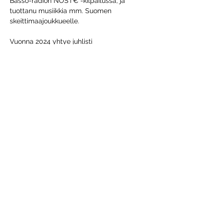
Basso-radion NOST€ -kilpailussa, ja 
tuottanu musiikkia mm. Suomen 
skeittimaajoukkueelle.
Vuonna 2024 yhtye juhlisti 
kymmenvuotista keikkataivaltaan 
käynnistämällä Mimie Moore Jazz Edition -
juhlakiertueen “10 vuotta hunajaa”. 
Kiertueella trion omintakeista, genrerajoja 
rohkeasti ylittävää ja “suojazziksi” 
kutsuttua…
Näytä enemmän
Jaa tämä tapahtuma