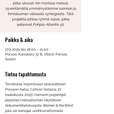
jotka uinuvat niin monissa meissä,
syventämällä ymmärrystämme luonnon ja
ihmiskunnan välisestä synergiasta. Tätä
projektia johtaa ryhmä naisia, jotka
seilasivat Pohjois-Atlantin yli.
Paikka & aika
27.5.2025 klo 18.00 – 21.00
Porvoo, Kaivokatu 37 B, 06100 Porvoo,
Suomi
Tietoa tapahtumasta
Tervetuloa inspiroivaan elokuvailtaan 
Porvoon Aatos Café:en tiistaina 27. 
toukokuuta 2025! Hamarin purjehtijat 
järjestää maksuttoman näytöksen 
dokumenttielokuvasta 
Women & the Wind
, 
joka vie katsojat unohtumattomalle 