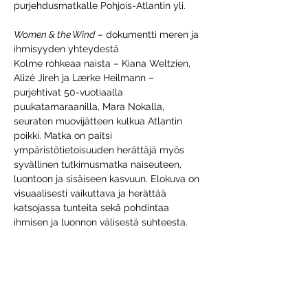
purjehdusmatkalle Pohjois-Atlantin yli.​
Women & the Wind
 – dokumentti meren ja 
ihmisyyden yhteydestä
Kolme rohkeaa naista – Kiana Weltzien, 
Alizé Jireh ja Lærke Heilmann – 
purjehtivat 50-vuotiaalla 
puukatamaraanilla, Mara Nokalla, 
seuraten muovijätteen kulkua Atlantin 
poikki. Matka on paitsi 
ympäristötietoisuuden herättäjä myös 
syvällinen tutkimusmatka naiseuteen, 
luontoon ja sisäiseen kasvuun. Elokuva on 
visuaalisesti vaikuttava ja herättää 
katsojassa tunteita sekä pohdintaa 
ihmisen ja luonnon välisestä suhteesta.
Cafe Aatos avoinna klo 18:00 - 21:00
Näyttösaika 19:00 - 20:33
Elokuvan kesto 93 min