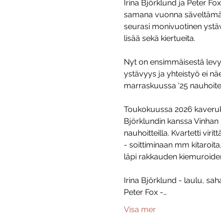
Irina Björklund ja Peter F
samana vuonna säveltämään
seurasi monivuotinen ystäv
lisää sekä kiertueita.
Nyt on ensimmäisestä levys
ystävyys ja yhteistyö ei nä
marraskuussa '25 nauhoitett
Toukokuussa 2026 kaveruks
Björklundin kanssa Vinhan K
nauhoitteilla. Kvartetti vi
- soittiminaan mm kitaroita
läpi rakkauden kiemuroiden
Irina Björklund - laulu, sah
Peter Fox -…
Visa mer