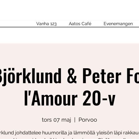
Vanha 123
Aatos Café
Evenemangen
Björklund & Peter F
l'Amour 20-v
tors 07 maj
  |  
Porvoo
rklund johdattelee huumorilla ja lämmöllä yleisön läpi rakka