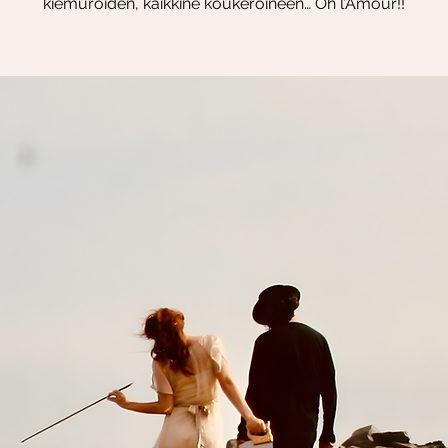
kiemuroiden, kaikkine koukeroineen… Oh l’Amour!!