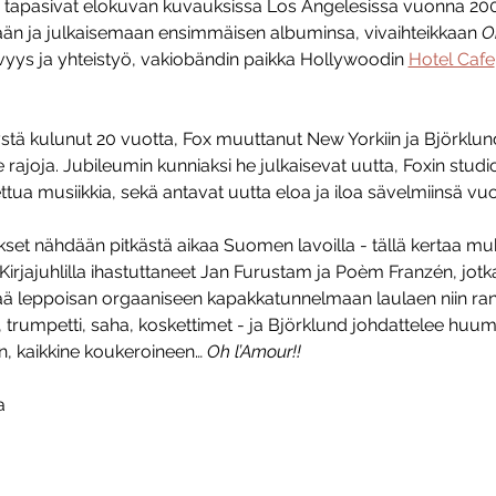
ox tapasivat elokuvan kuvauksissa Los Angelesissa vuonna 2006
 ja julkaisemaan ensimmäisen albuminsa, vivaihteikkaan 
O
yys ja yhteistyö, vakiobändin paikka Hollywoodin 
Hotel Cafe
tä kulunut 20 vuotta, Fox muuttanut New Yorkiin ja Björklun
e rajoja. Jubileumin kunniaksi he julkaisevat uutta, Foxin stud
ua musiikkia, sekä antavat uutta eloa ja iloa sävelmiinsä vuo
et nähdään pitkästä aikaa Suomen lavoilla - tällä kertaa mu
irjajuhlilla ihastuttaneet Jan Furustam ja Poèm Franzén, jotka
rittää leppoisan orgaaniseen kapakkatunnelmaan laulaen niin ran
, trumpetti, saha, koskettimet - ja Björklund johdattelee huum
, kaikkine koukeroineen… 
Oh l’Amour!!
a