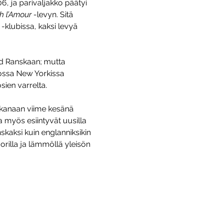
, ja parivaljakko päätyi 
h l’Amour
 -levyn. Sitä 
 -klubissa, kaksi levyä 
d Ranskaan; mutta 
iossa New Yorkissa 
sien varrelta.
kanaan viime kesänä 
 myös esiintyvät uusilla 
skaksi kuin englanniksikin 
orilla ja lämmöllä yleisön 