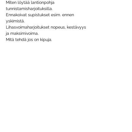
Miten löytää lantionpohja 
tunnistamisharjoituksilla. 
Ennakoivat supistukset esim. ennen 
yskimistä. 
Lihasvoimaharjoitukset nopeus, kestävyys 
ja maksimivoima. 
Mitä tehdä jos on kipuja. 
Visa mer
Dela detta evenemang
VANHA 123