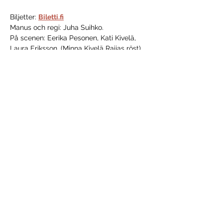
Biljetter: 
Biletti.fi
Manus och regi: Juha Suihko.
På scenen: Eerika Pesonen, Kati Kivelä, 
Laura Eriksson, (Minna Kivelä Raijas röst)
Dela detta evenemang
VANHA 123
37b Kaivokatu
Borgå, 06100
Finland