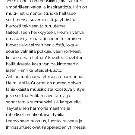
"Helmi Antila on muusikko, joka säteilee 
ympärilleen valoa ja inspiraatiota. Hän on 
multi-instrumentalisti, joka hallitsee 
soittimensa suvereenisti, ja yhdistää 
hienosti teknisen taituruutensa 
taiteelliseen herkkyyteen. Helmin vahva 
oma ääni ja määrätietoinen tekeminen 
luovat vaikutelman henkilöstä, joka ei 
seuraa valmiita polkuja, vaan rohkeasti 
kulkee omaa tietään" kuvailee Jazzliiton 
hallituksesta kostuvan palkintoraadin 
jäsen Henriika Steidel-Luoto.
Antilan luotsaama yleisönsä hurmannut 
Helmi Antila Quartet on nuoren polven 
lahjakkaista muusikoista koostuva yhtye, 
joka soittaa Antilan säveltämiä ja 
sanoittamia suomenkielisiä kappaleita. 
Täyteläinen harmoniamaailma ja 
rehelliset omakohtaiset lyriikat 
teemoinaan nuoruus, luonto, rakkaus ja 
ihmissuhteet ovat kappaleiden ytimessä.