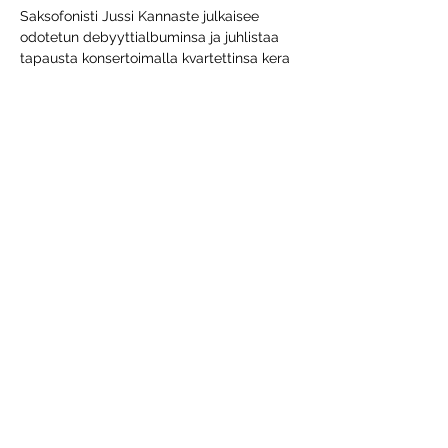
Saksofonisti Jussi Kannaste julkaisee 
odotetun debyyttialbuminsa ja juhlistaa 
tapausta konsertoimalla kvartettinsa kera 
Porvoossa. Kannaste4 on piinkova yhtye, 
jossa saksofonisti Kannasteen mukana 
ovat trumpetisti Tomi Nikku, rumpali 
Joonas Riippa ja mm. Koma Saxo -
projektistaan tuttu basisti Petter Eldh, joka 
lukeutuu Euroopan arvostetuimpiin…
Visa mer
Dela detta evenemang