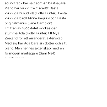
soundtrack har sålt som en bästsäljare. 
Piano har vunnit tre Oscar®: Bästa 
kvinnliga huvudroll (Holly Hunter), Bästa 
kvinnliga biroll (Anna Paquin) och Bästa 
originalmanus (Jane Campion).
I mitten av 1800-talet skickas den 
stumma Ada (Holly Hunter) till Nya 
Zeeland för ett arrangerat äktenskap. 
Med sig har Ada bara sin dotter och sitt 
piano. Men hennes äktenskap med en 
förmögen markägare (Sam Neil) 
äventyras när en…
Visa mer
Dela detta evenemang