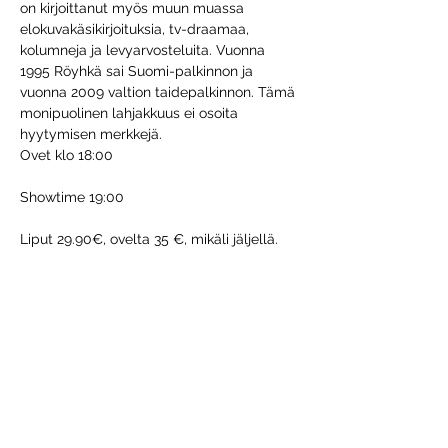
on kirjoittanut myös muun muassa 
elokuvakäsikirjoituksia, tv-draamaa, 
kolumneja ja levyarvosteluita. Vuonna 
1995 Röyhkä sai Suomi-palkinnon ja 
vuonna 2009 valtion taidepalkinnon. Tämä 
monipuolinen lahjakkuus ei osoita 
hyytymisen merkkejä.
Ovet klo 18:00
Showtime 19:00
Liput 29.90€, ovelta 35 €, mikäli jäljellä. 
https://www.tiketti.fi/kauko-royhka-
syksyn-laulu-vanha-123-porvoo-
lippuja/112209
Share this event