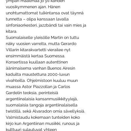
ympäri maailmaa jo yli kahden 
vuosikymmenen ajan. Hänen 
unohtumattomat tulkintansa ovat täynnä 
tunnetta – olipa kanssaan lavalla 
sinfoniaorkesteri, jazzbändi tai vain mies ja 
kitara.
Suomalaiselle yleisölle Martin on tuttu 
näky vuosien varrelta, mutta Gerardo 
Villarin kitarakvartetti vierailee nyt 
ensimmäistä kertaa Suomessa.
Konsertissa kuullaan autenttinen 
äänimaisema vanhan Buenos Airesin 
kaduilta maustettuna 2000-luvun 
vivahteilla. Ohjelmistoon kuuluu muun 
muassa Astor Piazzollan ja Carlos 
Gardelin teoksia, perinteisiä 
argentiinalaisia kansanmusiikkityylejä, 
suomalaisia tangoja argentiinalaisella 
twistillä, sekä Alvaradon omia sävellyksiä.
Valmistaudu kokemaan tunteiden koko 
kirjo kun Argentiinan musiikki, runous ja 
kulttuuri sulautuvat yhteen 