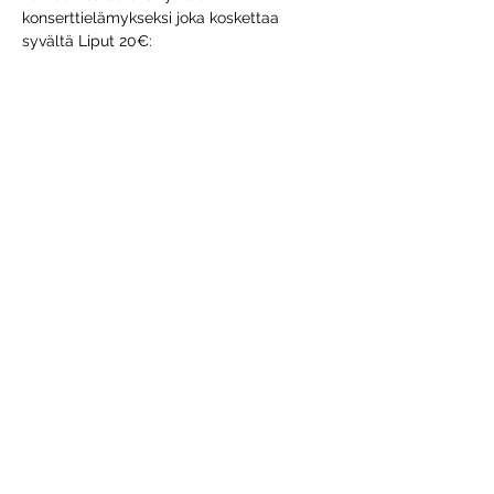
konserttielämykseksi joka koskettaa 
syvältä Liput 20€: 
https://artxperience.net/kauppa/Martin-
Alvarado-&-Gerardo-Villar-y-Los-Aguirre-
27-8-2025-Vanha-123-Porvoo-
p760705282/?
fbclid=IwZXh0bgNhZW0CMTEAAR64cQQl
nd9qvZWTkxrJlsd1vDBWEF1cZ7lR2QEhE3
RaRlH7FLMP0KybTeQtAQ_aem_SZQ0k3Yj
MEcycei2zmfE2g
Share this event
VANHA 123