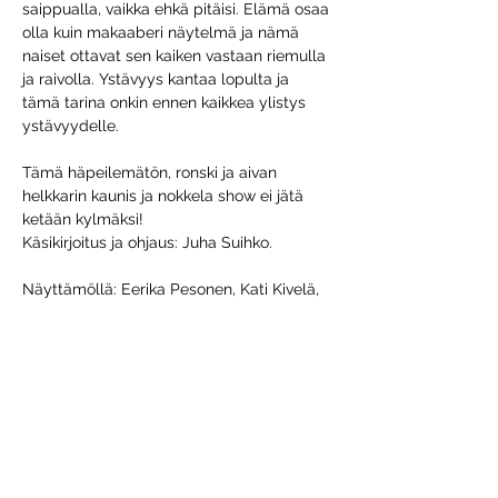
saippualla, vaikka ehkä pitäisi. Elämä osaa 
olla kuin makaaberi näytelmä ja nämä 
naiset ottavat sen kaiken vastaan riemulla 
ja raivolla. Ystävyys kantaa lopulta ja 
tämä tarina onkin ennen kaikkea ylistys 
ystävyydelle.
Tämä häpeilemätön, ronski ja aivan 
helkkarin kaunis ja nokkela show ei jätä 
ketään kylmäksi!
Käsikirjoitus ja ohjaus: Juha Suihko.
Näyttämöllä: Eerika Pesonen, Kati Kivelä, 
Laura Eriksson, (Minna Kivelä Raijan ääni).
Show More
Share this event