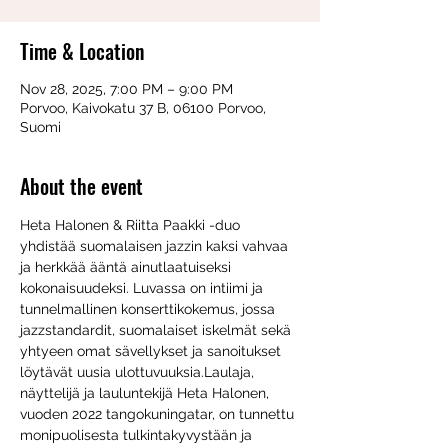
Time & Location
Nov 28, 2025, 7:00 PM – 9:00 PM
Porvoo, Kaivokatu 37 B, 06100 Porvoo,
Suomi
About the event
Heta Halonen & Riitta Paakki -duo 
yhdistää suomalaisen jazzin kaksi vahvaa 
ja herkkää ääntä ainutlaatuiseksi 
kokonaisuudeksi. Luvassa on intiimi ja 
tunnelmallinen konserttikokemus, jossa 
jazzstandardit, suomalaiset iskelmät sekä 
yhtyeen omat sävellykset ja sanoitukset 
löytävät uusia ulottuvuuksia.Laulaja, 
näyttelijä ja lauluntekijä Heta Halonen, 
vuoden 2022 tangokuningatar, on tunnettu 
monipuolisesta tulkintakyvystään ja 