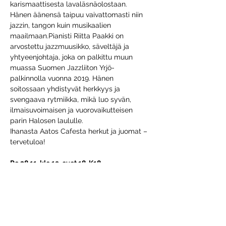
karismaattisesta lavaläsnäolostaan. 
Hänen äänensä taipuu vaivattomasti niin 
jazzin, tangon kuin musikaalien 
maailmaan.Pianisti Riitta Paakki on 
arvostettu jazzmuusikko, säveltäjä ja 
yhtyeenjohtaja, joka on palkittu muun 
muassa Suomen Jazzliiton Yrjö-
palkinnolla vuonna 2019. Hänen 
soitossaan yhdistyvät herkkyys ja 
svengaava rytmiikka, mikä luo syvän, 
ilmaisuvoimaisen ja vuorovaikutteisen 
parin Halosen laululle.
Ihanasta Aatos Cafesta herkut ja juomat – 
tervetuloa!
Pe 28.11. klo 19, ovet 18. K18
Vanha 123, Kaivokatu 37 B, Porvoo
Liput ennakkoon 16/14€, ovelta 20€ 
https://biletti.fi/e/porvoo-jazz-club-heta-
halonen-riitta-paakki-porvoo